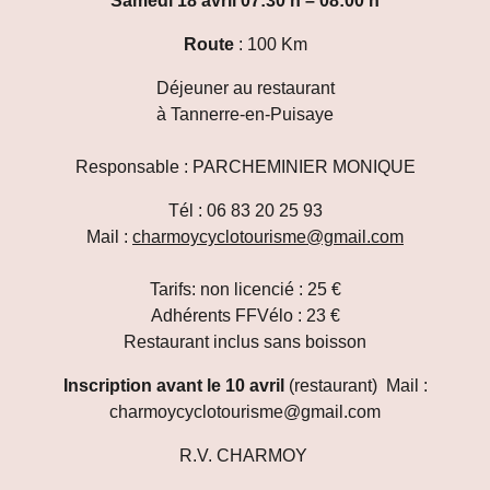
Samedi 18 avril 07:30 h – 08:00 h
Route
: 100 Km
Déjeuner au restaurant
à Tannerre-en-Puisaye
Responsable : PARCHEMINIER MONIQUE
Tél : 06 83 20 25 93
Mail :
charmoycyclotourisme@gmail.com
Tarifs: non licencié :
25
€
Adhérents FFVélo :
23
€
R
estaurant inclus sans boisson
Inscription avant le 10 avril
(restaurant) Mail :
charmoycyclotourisme@gmail.com
R.V. CHARMOY