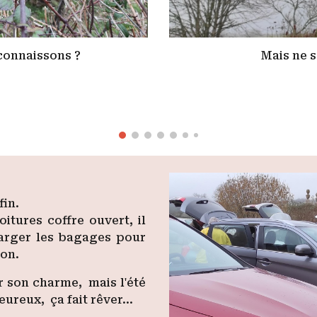
connaissons ?
Mais ne s
fin.
oitures coffre ouvert, il
harger les bagages pour
son.
ûr son charme, mais l'été
eureux, ça fait rêver…