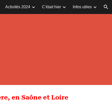
Activités 2024
C'était hier
Infos utiles
ion
ère, en Saône et Loire